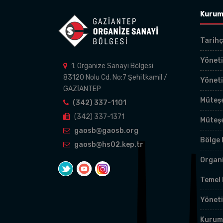
Kurum
Tarih
Yöneti
1. Organize Sanayi Bölgesi
83120 Nolu Cd. No:7 Şehitkamil /
Yönet
GAZİANTEP
Müteşe
(342) 337-1101
(342) 337-1371
Müteş
gaosb@gaosb.org
Bölge
gaosb@hs02.kep.tr
Organ
Temel 
Yöneti
Kurums