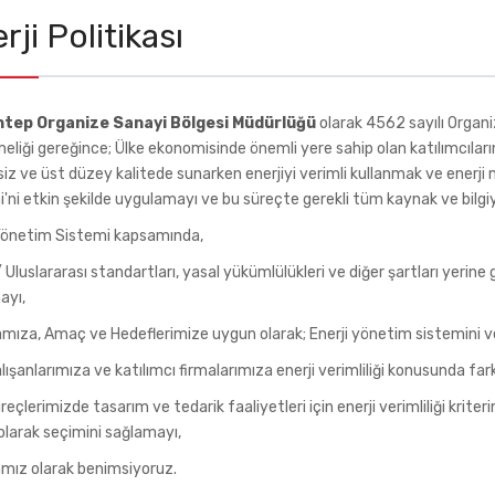
rji Politikası
ntep Organize Sanayi Bölgesi Müdürlüğü
olarak 4562 sayılı Organi
liği gereğince; Ülke ekonomisinde önemli yere sahip olan katılımcıları
siz ve üst düzey kalitede sunarken enerjiyi verimli kullanmak ve enerj
'ni etkin şekilde uygulamayı ve bu süreçte gerekli tüm kaynak ve bilgi
 Yönetim Sistemi kapsamında,
/ Uluslararası standartları, yasal yükümlülükleri ve diğer şartları yerine
ayı,
amıza, Amaç ve Hedeflerimize uygun olarak; Enerji yönetim sistemini ve 
ışanlarımıza ve katılımcı firmalarımıza enerji verimliliği konusunda fa
eçlerimizde tasarım ve tedarik faaliyetleri için enerji verimliliği kriter
larak seçimini sağlamayı,
amız olarak benimsiyoruz.