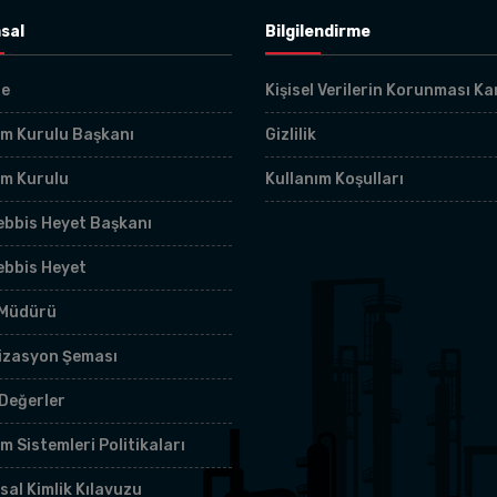
sal
Bilgilendirme
çe
Kişisel Verilerin Korunması K
m Kurulu Başkanı
Gizlilik
im Kurulu
Kullanım Koşulları
bbis Heyet Başkanı
ebbis Heyet
 Müdürü
izasyon Şeması
Değerler
m Sistemleri Politikaları
al Kimlik Kılavuzu