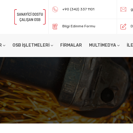
+90 (342) 337 1101
g
Bilgi Edinme Formu
D
R
OSB İŞLETMELERİ
FİRMALAR
MULTİMEDYA
İL