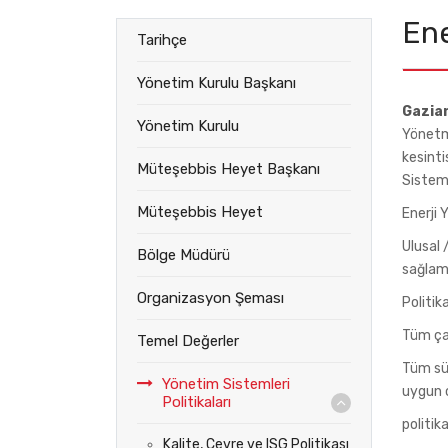
Ene
Tarihçe
Yönetim Kurulu Başkanı
Gazia
Yönetim Kurulu
Yönetme
kesinti
Müteşebbis Heyet Başkanı
Sistemi
Müteşebbis Heyet
Enerji
Ulusal 
Bölge Müdürü
sağlam
Organizasyon Şeması
Politik
Tüm çal
Temel Değerler
Tüm sür
Yönetim Sistemleri
uygun o
Politikaları
politik
Kalite, Çevre ve ISG Politikası