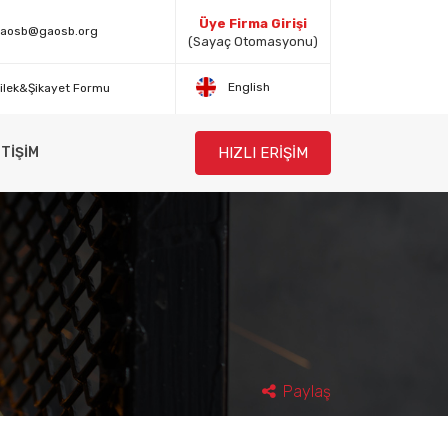
Üye Firma Girişi
aosb@gaosb.org
(Sayaç Otomasyonu)
English
ilek&Şikayet Formu
HIZLI ERİŞİM
ETİŞİM
Paylaş