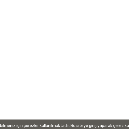
m Kurulu Başkanı
Gizlilik
im Kurulu
Kullanım Koşulları
bbis Heyet Başkanı
ebbis Heyet
 Müdürü
izasyon Şeması
Değerler
m Sistemleri Politikaları
al Kimlik Kılavuzu
 Hesapları
ilmeniz için çerezler kullanılmaktadır. Bu siteye giriş yaparak çerez ku