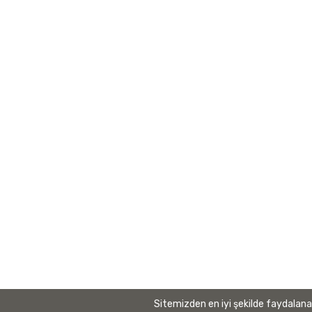
GAZİANTEP
Yöneti
(342) 337-1101
Yönet
(342) 337-1371
gaosb@gaosb.org
Müteşe
gaosb@hs02.kep.tr
Müteş
Bölge
Organ
Temel 
Yöneti
Kurums
Banka
Sitemizden en iyi şekilde faydalanab