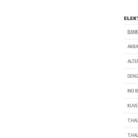
ELEK
BANK
AKBA
ALTE
DENİ
ING 
KUVE
T.HA
T.HA