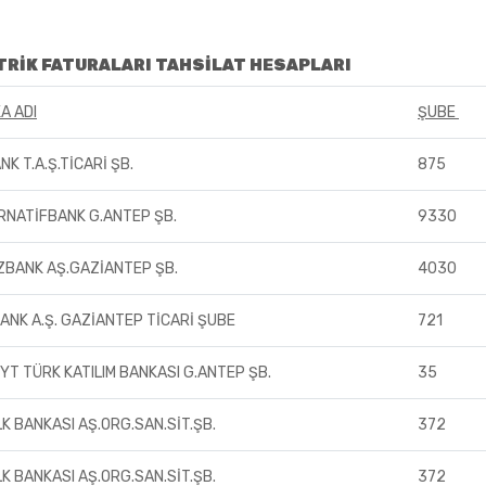
TRİK FATURALARI TAHSİLAT HESAPLARI
A ADI
ŞUBE
NK T.A.Ş.TİCARİ ŞB.
875
RNATİFBANK G.ANTEP ŞB.
9330
ZBANK AŞ.GAZİANTEP ŞB.
4030
BANK A.Ş. GAZİANTEP TİCARİ ŞUBE
721
YT TÜRK KATILIM BANKASI G.ANTEP ŞB.
35
LK BANKASI AŞ.ORG.SAN.SİT.ŞB.
372
LK BANKASI AŞ.ORG.SAN.SİT.ŞB.
372