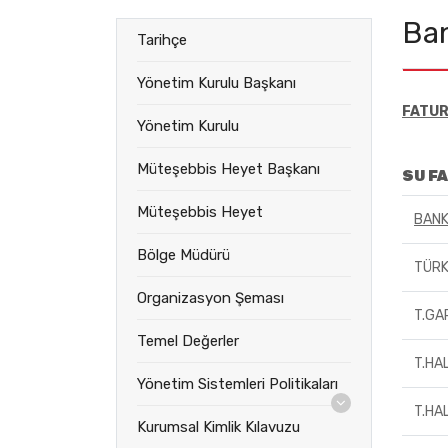
Ban
Tarihçe
Yönetim Kurulu Başkanı
FATUR
Yönetim Kurulu
Müteşebbis Heyet Başkanı
SU F
Müteşebbis Heyet
BANK
Bölge Müdürü
TÜRK
Organizasyon Şeması
T.GA
Temel Değerler
T.HA
Yönetim Sistemleri Politikaları
T.HA
Kurumsal Kimlik Kılavuzu