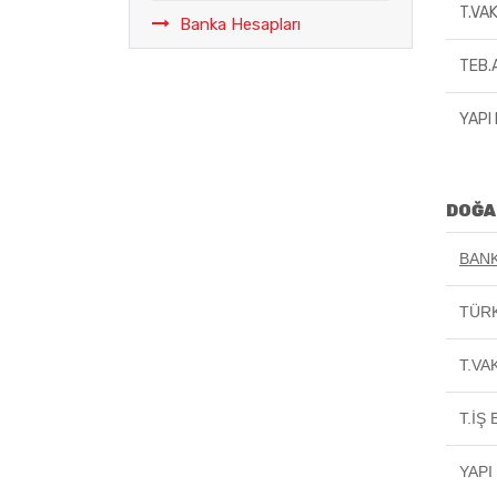
T.VA
Banka Hesapları
TEB.
YAPI
DOĞA
BANK
TÜRK
T.VA
T.İŞ
YAPI