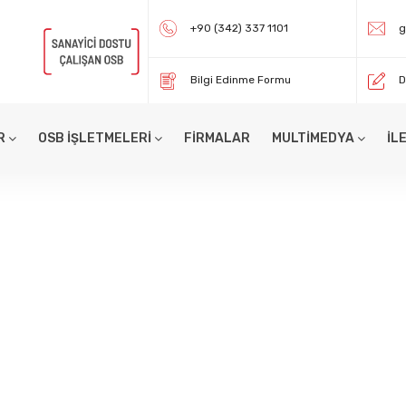
+90 (342) 337 1101
g
Bilgi Edinme Formu
D
R
OSB İŞLETMELERİ
FİRMALAR
MULTİMEDYA
İL