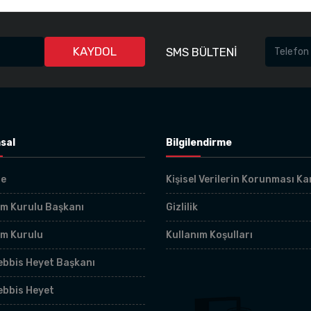
KAYDOL
SMS BÜLTENİ
sal
Bilgilendirme
çe
Kişisel Verilerin Korunması K
m Kurulu Başkanı
Gizlilik
im Kurulu
Kullanım Koşulları
bbis Heyet Başkanı
ebbis Heyet