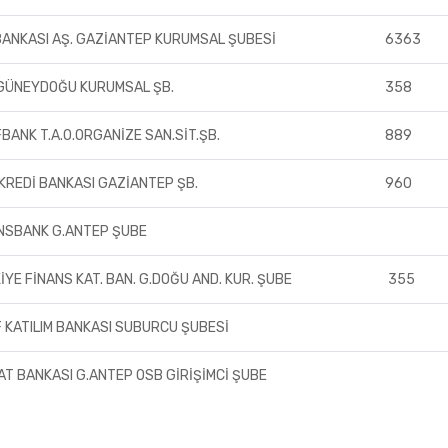
 BANKASI AŞ. GAZİANTEP KURUMSAL ŞUBESİ
6363
GÜNEYDOĞU KURUMSAL ŞB.
358
FBANK T.A.O.ORGANİZE SAN.SİT.ŞB.
889
 KREDİ BANKASI GAZİANTEP ŞB.
960
NSBANK G.ANTEP ŞUBE
İYE FİNANS KAT. BAN. G.DOĞU AND. KUR. ŞUBE
355
F KATILIM BANKASI SUBURCU ŞUBESİ
AT BANKASI G.ANTEP OSB GİRİŞİMCİ ŞUBE