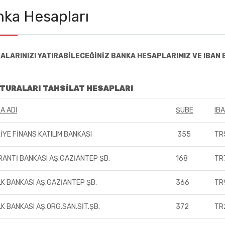
ka Hesapları
ALARINIZI YATIRABİLECEĞİNİZ BANKA HESAPLARIMIZ VE IBAN 
ATURALARI TAHSİLAT HESAPLARI
A ADI
ŞUBE
IB
İYE FİNANS KATILIM BANKASI
355
TR
RANTİ BANKASI AŞ.GAZİANTEP ŞB.
168
TR
LK BANKASI AŞ.GAZİANTEP ŞB.
366
TR
LK BANKASI AŞ.ORG.SAN.SİT.ŞB.
372
TR