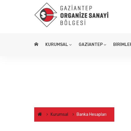
KURUMSAL
GAZİANTEP
BİRİMLE
Banka Hesapları
Kurumsal
Banka Hesapları