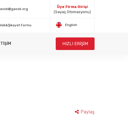
Üye Firma Girişi
aosb@gaosb.org
(Sayaç Otomasyonu)
English
ilek&Şikayet Formu
HIZLI ERİŞİM
ETİŞİM
Paylaş