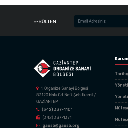
E-BÜLTEN
Kurum
Tarih
Yöneti
1. Organize Sanayi Bölgesi
83120 Nolu Cd. No:7 Şehitkamil /
Yönet
GAZİANTEP
Müteşe
(342) 337-1101
(342) 337-1371
Müteş
gaosb@gaosb.org