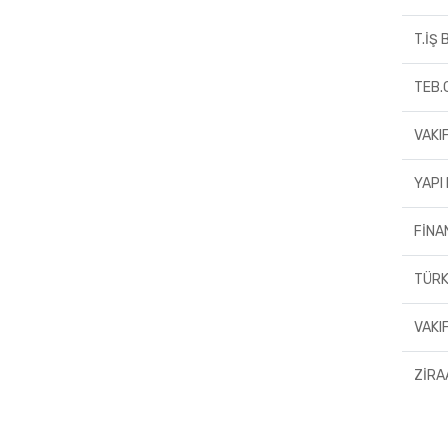
T.İŞ
TEB.
VAKI
YAPI
FİNA
TÜRK
VAKI
ZİRA