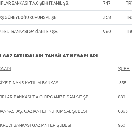
KIFLAR BANKASI T.A.O.ŞEHİTKAMİL ŞB.
747
TR
AŞ.GÜNEYDOĞU KURUMSAL ŞB.
358
TR
 KREDİ BANKASI GAZİANTEP ŞB.
960
TR
LGAZ FATURALARI TAHSİLAT HESAPLARI
A ADI
ŞUBE
İYE FİNANS KATILIM BANKASI
355
KIFLAR BANKASI T.A.O.ORGANİZE SAN.SİT.ŞB.
889
 BANKASI AŞ. GAZİANTEP KURUMSAL ŞUBESİ
6363
 KREDİ BANKASI GAZİANTEP ŞUBESİ
960