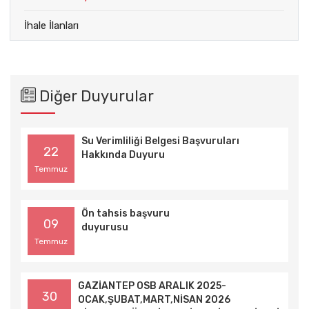
İhale İlanları
Diğer Duyurular
Su Verimliliği Belgesi Başvuruları
22
Hakkında Duyuru
Temmuz
Ön tahsis başvuru
09
duyurusu
Temmuz
GAZİANTEP OSB ARALIK 2025-
30
OCAK,ŞUBAT,MART,NİSAN 2026