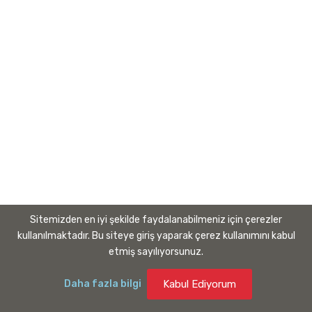
Yönetim Sistemleri Politikaları
Kurumsal Kimlik Kılavuzu
Banka Hesapları
Bilgilendirme
Kişisel Verilerin Korunması Kanunu
Gizlilik
Kullanım Koşulları
Sitemizden en iyi şekilde faydalanabilmeniz için çerezler
kullanılmaktadır. Bu siteye giriş yaparak çerez kullanımını kabul
etmiş sayılıyorsunuz.
Daha fazla bilgi
Kabul Ediyorum
Copyright © 2020
Gaziantep Organize Sanayi Bölge Müdürlüğü
Vemedya