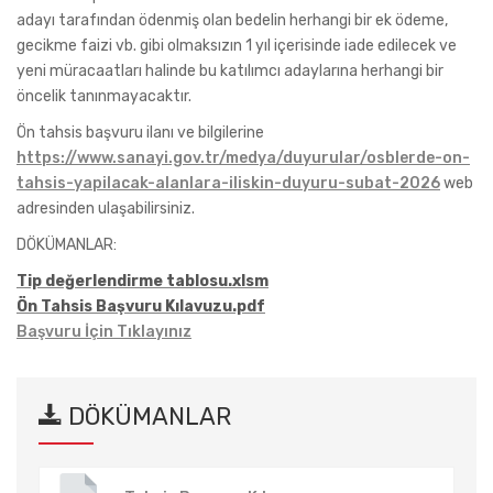
adayı tarafından ödenmiş olan bedelin herhangi bir ek ödeme,
gecikme faizi vb. gibi olmaksızın 1 yıl içerisinde iade edilecek ve
yeni müracaatları halinde bu katılımcı adaylarına herhangi bir
öncelik tanınmayacaktır.
Ön tahsis başvuru ilanı ve bilgilerine
https://www.sanayi.gov.tr/medya/duyurular/osblerde-on-
tahsis-yapilacak-alanlara-iliskin-duyuru-subat-2026
web
adresinden ulaşabilirsiniz.
DÖKÜMANLAR:
Tip değerlendirme tablosu.xlsm
Ön Tahsis Başvuru Kılavuzu.pdf
Başvuru İçin Tıklayınız
DÖKÜMANLAR