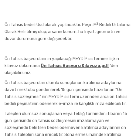
2
Ön Tahsis bedeli Usd olarak yapılacaktır. Peşin M
Bedeli Ortalama
Olarak Belirtilmiş olup; arsanın konum, hafriyat, geometri ve
duvar durumuna göre değişecektir.
Ön tahsis başvurularının yapılacağı MEYDİP sistemine ilişkin
kılavuz dokümana
Ön Tahsis Başvuru Kılavuzu.pdf
‘den
ulaşabilirsiniz.
Ön tahsis başvuruları olumlu sonuçlanan katılımcı adaylarına
davet mektubu gönderilerek 15 gün içerisinde hazırlanan “Ön
tahsis sözleşmesi” nin MEYDİP sistemi üzerinden arsa ön tahsis
bedeli peşinatının ödenerek e-imza ile karşılıklı imza edilecektir.
Talepleri olumsuz sonuçlanan veya tebliğ tarihinden itibaren 15
gün içerisinde ön tahsis sözleşmesini imzalamayan ve
sözleşmede belirtilen bedeli ödemeyen katılımcı adaylarının ön
tahsis talepleri sona erecektir. Sona ermesi halinde katılımcı