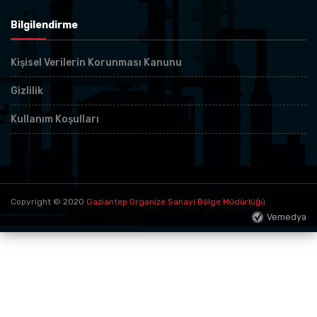
Bilgilendirme
Kişisel Verilerin Korunması Kanunu
Gizlilik
Kullanım Koşulları
Copyright © 2020
Gaziantep Organize Sanayi Bölge Müdürlüğü
Vemedya