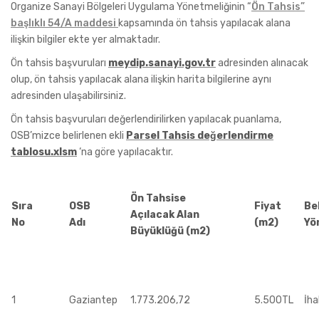
Organize Sanayi Bölgeleri Uygulama Yönetmeliğinin “
Ön Tahsis”
başlıklı 54/A maddesi
kapsamında ön tahsis yapılacak alana
ilişkin bilgiler ekte yer almaktadır.
Ön tahsis başvuruları
meydip.sanayi.gov.tr
adresinden alınacak
olup, ön tahsis yapılacak alana ilişkin harita bilgilerine aynı
adresinden ulaşabilirsiniz.
Ön tahsis başvuruları değerlendirilirken yapılacak puanlama,
OSB’mizce belirlenen ekli
Parsel Tahsis değerlendirme
tablosu.xlsm
‘na göre yapılacaktır.
Ön Tahsise
Sıra
OSB
Fiyat
Be
Açılacak Alan
No
Adı
(m2)
Yö
Büyüklüğü (m2)
1
Gaziantep
1.773.206,72
5.500TL
İha