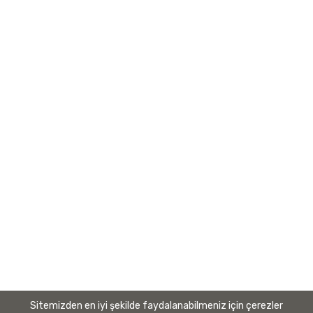
Bölge Müdürü
Organizasyon Şeması
Temel Değerler
Yönetim Sistemleri Politikaları
Kurumsal Kimlik Kılavuzu
Banka Hesapları
Bilgilendirme
Kişisel Verilerin Korunması Kanunu
Gizlilik
Kullanım Koşulları
Sitemizden en iyi şekilde faydalanabilmeniz için çerezler