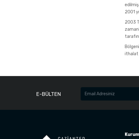
edilmiş
2001 y
2003 T
zamanla
tarafı
Bölgeni
ithalat
E-BÜLTEN
Kurum