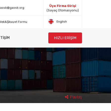
Üye Firma Girişi
aosb@gaosb.org
(Sayaç Otomasyonu)
English
ilek&Şikayet Formu
HIZLI ERİŞİM
ETİŞİM
Paylaş