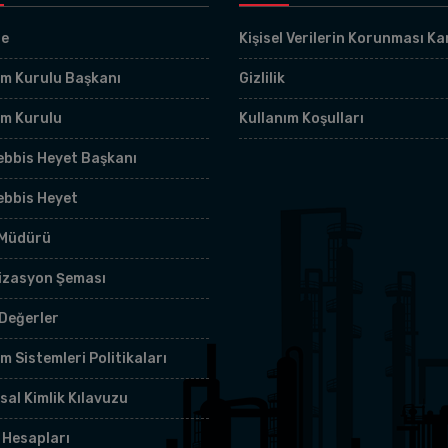
çe
Kişisel Verilerin Korunması K
m Kurulu Başkanı
Gizlilik
im Kurulu
Kullanım Koşulları
bbis Heyet Başkanı
ebbis Heyet
 Müdürü
izasyon Şeması
Değerler
m Sistemleri Politikaları
al Kimlik Kılavuzu
 Hesapları