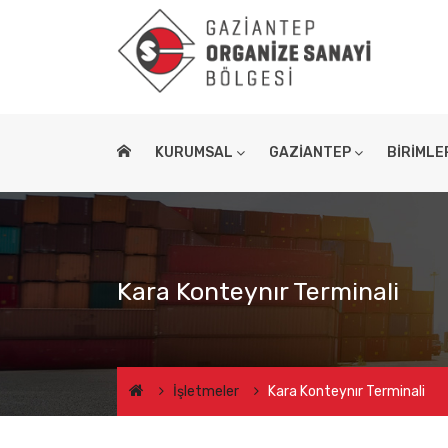
KURUMSAL
GAZİANTEP
BİRİMLE
Kara Konteynır Terminali
İşletmeler
Kara Konteynır Terminali