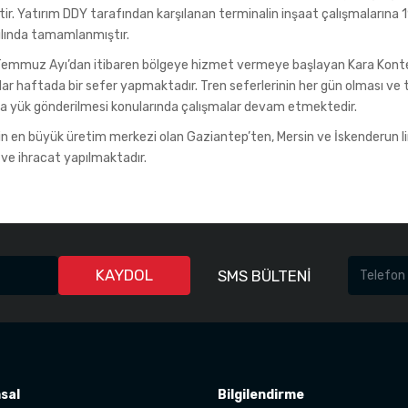
tir. Yatırım DDY tarafından karşılanan terminalin inşaat çalışmalarına 1
ılında tamamlanmıştır.
emmuz Ayı’dan itibaren bölgeye hizmet vermeye başlayan Kara Kontey
r haftada bir sefer yapmaktadır. Tren seferlerinin her gün olması ve t
na yük gönderilmesi konularında çalışmalar devam etmektedir.
n en büyük üretim merkezi olan Gaziantep’ten, Mersin ve İskenderun l
 ve ihracat yapılmaktadır.
KAYDOL
SMS BÜLTENİ
sal
Bilgilendirme