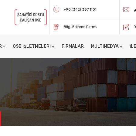
+90 (342) 337 1101
g
Bilgi Edinme Formu
D
R
OSB İŞLETMELERİ
FİRMALAR
MULTİMEDYA
İL