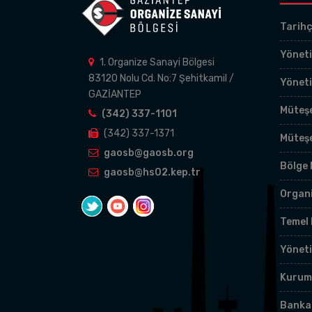
Tarih
Yöneti
1. Organize Sanayi Bölgesi
83120 Nolu Cd. No:7 Şehitkamil /
Yönet
GAZİANTEP
Müteşe
(342) 337-1101
(342) 337-1371
Müteş
gaosb@gaosb.org
Bölge
gaosb@hs02.kep.tr
Organ
Temel 
Yöneti
Kurums
Banka