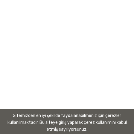
Organizasyon Şeması
Temel Değerler
Yönetim Sistemleri Politikaları
Kurumsal Kimlik Kılavuzu
Banka Hesapları
Bilgilendirme
Kişisel Verilerin Korunması Kanunu
Gizlilik
Kullanım Koşulları
Sitemizden en iyi şekilde faydalanabilmeniz için çerezler
kullanılmaktadır. Bu siteye giriş yaparak çerez kullanımını kabul
etmiş sayılıyorsunuz.