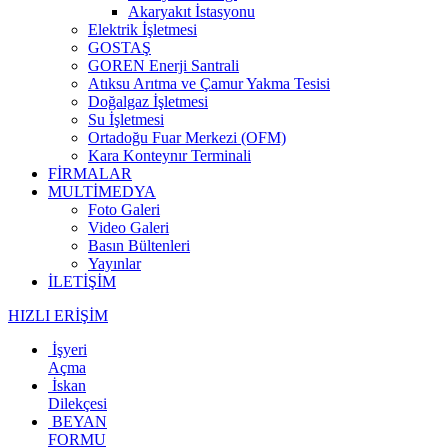
Akaryakıt İstasyonu
Elektrik İşletmesi
GOSTAŞ
GOREN Enerji Santrali
Atıksu Arıtma ve Çamur Yakma Tesisi
Doğalgaz İşletmesi
Su İşletmesi
Ortadoğu Fuar Merkezi (OFM)
Kara Konteynır Terminali
FİRMALAR
MULTİMEDYA
Foto Galeri
Video Galeri
Basın Bültenleri
Yayınlar
İLETİŞİM
HIZLI ERİŞİM
İşyeri
Açma
İskan
Dilekçesi
BEYAN
FORMU