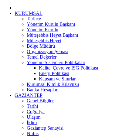
KURUMSAL
Tarihçe
Yönetim Kurulu Başkanı
Yönetim Kurulu
Müteşebbis Heyet Başkanı
Müteşebbis Heyet
Bölge Müdürü
Organizasyon Şeması
Temel Değerler
Yönetim Sistemleri Politikaları
Kalite, Çevre ve ISG Politikası
Enerji Politikası
Kapsam ve Sınırlar
Kurumsal Kimlik Kılavuzu
Banka Hesapları
GAZİANTEP
Genel Bilgiler
Tarihi
Coğrafya
Ulaşım
İklim
Gaziantep Sanayisi
Nüfus