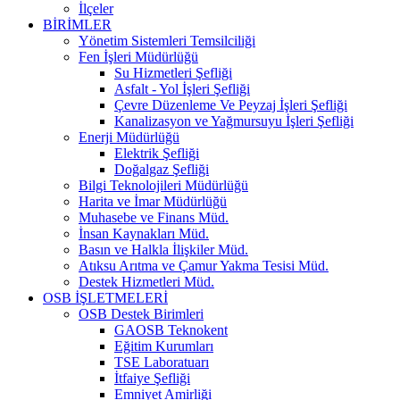
İlçeler
BİRİMLER
Yönetim Sistemleri Temsilciliği
Fen İşleri Müdürlüğü
Su Hizmetleri Şefliği
Asfalt - Yol İşleri Şefliği
Çevre Düzenleme Ve Peyzaj İşleri Şefliği
Kanalizasyon ve Yağmursuyu İşleri Şefliği
Enerji Müdürlüğü
Elektrik Şefliği
Doğalgaz Şefliği
Bilgi Teknolojileri Müdürlüğü
Harita ve İmar Müdürlüğü
Muhasebe ve Finans Müd.
İnsan Kaynakları Müd.
Basın ve Halkla İlişkiler Müd.
Atıksu Arıtma ve Çamur Yakma Tesisi Müd.
Destek Hizmetleri Müd.
OSB İŞLETMELERİ
OSB Destek Birimleri
GAOSB Teknokent
Eğitim Kurumları
TSE Laboratuarı
İtfaiye Şefliği
Emniyet Amirliği