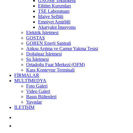
GAOSB Teknokent
Eğitim Kurumları
TSE Laboratuarı
İtfaiye Şefliği
Emniyet Amirliği
Akaryakıt İstasyonu
Elektrik İşletmesi
GOSTAŞ
GOREN Enerji Santrali
Atıksu Arıtma ve Çamur Yakma Tesisi
Doğalgaz İşletmesi
Su İşletmesi
Ortadoğu Fuar Merkezi (OFM)
Kara Konteynır Terminali
FİRMALAR
MULTİMEDYA
Foto Galeri
Video Galeri
Basın Bültenleri
Yayınlar
İLETİŞİM
Bilgi Edinme Formu
Dilek&Şikayet Formu