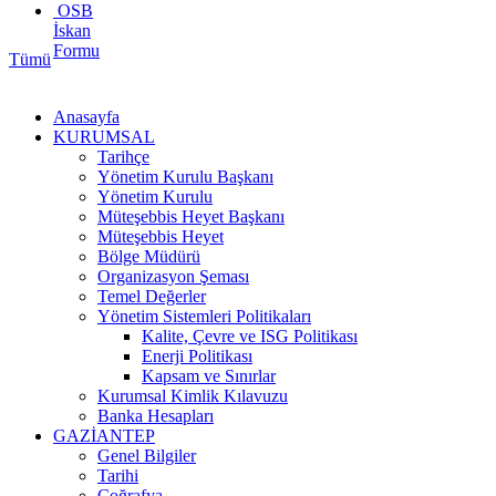
OSB
İskan
Formu
Tümü
Anasayfa
KURUMSAL
Tarihçe
Yönetim Kurulu Başkanı
Yönetim Kurulu
Müteşebbis Heyet Başkanı
Müteşebbis Heyet
Bölge Müdürü
Organizasyon Şeması
Temel Değerler
Yönetim Sistemleri Politikaları
Kalite, Çevre ve ISG Politikası
Enerji Politikası
Kapsam ve Sınırlar
Kurumsal Kimlik Kılavuzu
Banka Hesapları
GAZİANTEP
Genel Bilgiler
Tarihi
Coğrafya