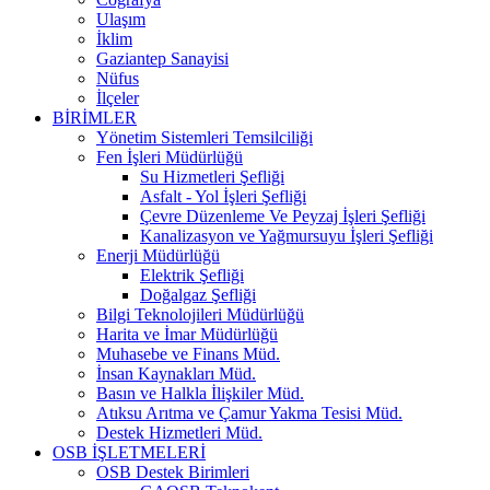
Ulaşım
İklim
Gaziantep Sanayisi
Nüfus
İlçeler
BİRİMLER
Yönetim Sistemleri Temsilciliği
Fen İşleri Müdürlüğü
Su Hizmetleri Şefliği
Asfalt - Yol İşleri Şefliği
Çevre Düzenleme Ve Peyzaj İşleri Şefliği
Kanalizasyon ve Yağmursuyu İşleri Şefliği
Enerji Müdürlüğü
Elektrik Şefliği
Doğalgaz Şefliği
Bilgi Teknolojileri Müdürlüğü
Harita ve İmar Müdürlüğü
Muhasebe ve Finans Müd.
İnsan Kaynakları Müd.
Basın ve Halkla İlişkiler Müd.
Atıksu Arıtma ve Çamur Yakma Tesisi Müd.
Destek Hizmetleri Müd.
OSB İŞLETMELERİ
OSB Destek Birimleri