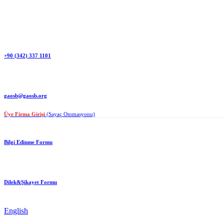
+90 (342) 337 1101
gaosb@gaosb.org
Üye Firma Girişi
(Sayaç Otomasyonu)
Bilgi Edinme Formu
Dilek&Şikayet Formu
English